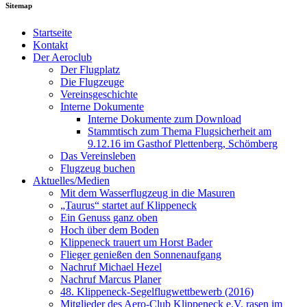
Sitemap
Startseite
Kontakt
Der Aeroclub
Der Flugplatz
Die Flugzeuge
Vereinsgeschichte
Interne Dokumente
Interne Dokumente zum Download
Stammtisch zum Thema Flugsicherheit am
9.12.16 im Gasthof Plettenberg, Schömberg
Das Vereinsleben
Flugzeug buchen
Aktuelles/Medien
Mit dem Wasserflugzeug in die Masuren
„Taurus“ startet auf Klippeneck
Ein Genuss ganz oben
Hoch über dem Boden
Klippeneck trauert um Horst Bader
Flieger genießen den Sonnenaufgang
Nachruf Michael Hezel
Nachruf Marcus Planer
48. Klippeneck-Segelflugwettbewerb (2016)
Mitglieder des Aero-Club Klippeneck e.V. rasen im