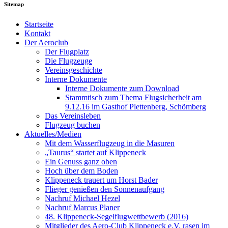
Sitemap
Startseite
Kontakt
Der Aeroclub
Der Flugplatz
Die Flugzeuge
Vereinsgeschichte
Interne Dokumente
Interne Dokumente zum Download
Stammtisch zum Thema Flugsicherheit am
9.12.16 im Gasthof Plettenberg, Schömberg
Das Vereinsleben
Flugzeug buchen
Aktuelles/Medien
Mit dem Wasserflugzeug in die Masuren
„Taurus“ startet auf Klippeneck
Ein Genuss ganz oben
Hoch über dem Boden
Klippeneck trauert um Horst Bader
Flieger genießen den Sonnenaufgang
Nachruf Michael Hezel
Nachruf Marcus Planer
48. Klippeneck-Segelflugwettbewerb (2016)
Mitglieder des Aero-Club Klippeneck e.V. rasen im