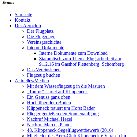
Sitemap
Startseite
Kontakt
Der Aeroclub
Der Flugplatz
Die Flugzeuge
Vereinsgeschichte
Interne Dokumente
Interne Dokumente zum Download
Stammtisch zum Thema Flugsicherheit am
9.12.16 im Gasthof Plettenberg, Schömberg
Das Vereinsleben
Flugzeug buchen
Aktuelles/Medien
Mit dem Wasserflugzeug in die Masuren
„Taurus“ startet auf Klippeneck
Ein Genuss ganz oben
Hoch über dem Boden
Klippeneck trauert um Horst Bader
Flieger genießen den Sonnenaufgang
Nachruf Michael Hezel
Nachruf Marcus Planer
48. Klippeneck-Segelflugwettbewerb (2016)
Mitglieder des Aero-Club Klippeneck e.V. rasen im