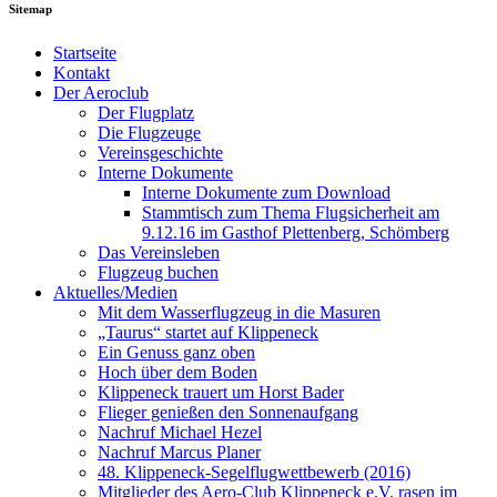
Sitemap
Startseite
Kontakt
Der Aeroclub
Der Flugplatz
Die Flugzeuge
Vereinsgeschichte
Interne Dokumente
Interne Dokumente zum Download
Stammtisch zum Thema Flugsicherheit am
9.12.16 im Gasthof Plettenberg, Schömberg
Das Vereinsleben
Flugzeug buchen
Aktuelles/Medien
Mit dem Wasserflugzeug in die Masuren
„Taurus“ startet auf Klippeneck
Ein Genuss ganz oben
Hoch über dem Boden
Klippeneck trauert um Horst Bader
Flieger genießen den Sonnenaufgang
Nachruf Michael Hezel
Nachruf Marcus Planer
48. Klippeneck-Segelflugwettbewerb (2016)
Mitglieder des Aero-Club Klippeneck e.V. rasen im