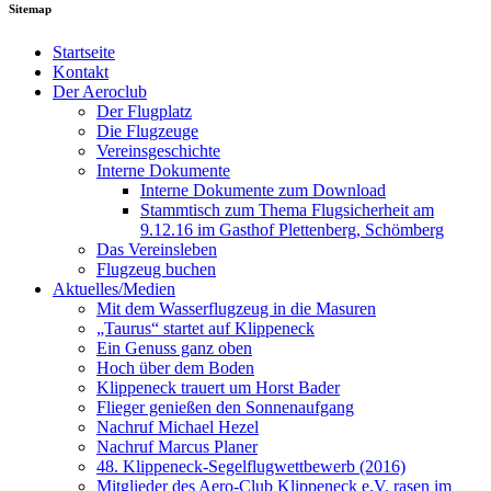
Sitemap
Startseite
Kontakt
Der Aeroclub
Der Flugplatz
Die Flugzeuge
Vereinsgeschichte
Interne Dokumente
Interne Dokumente zum Download
Stammtisch zum Thema Flugsicherheit am
9.12.16 im Gasthof Plettenberg, Schömberg
Das Vereinsleben
Flugzeug buchen
Aktuelles/Medien
Mit dem Wasserflugzeug in die Masuren
„Taurus“ startet auf Klippeneck
Ein Genuss ganz oben
Hoch über dem Boden
Klippeneck trauert um Horst Bader
Flieger genießen den Sonnenaufgang
Nachruf Michael Hezel
Nachruf Marcus Planer
48. Klippeneck-Segelflugwettbewerb (2016)
Mitglieder des Aero-Club Klippeneck e.V. rasen im