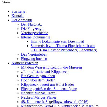
Sitemap
Startseite
Kontakt
Der Aeroclub
Der Flugplatz
Die Flugzeuge
Vereinsgeschichte
Interne Dokumente
Interne Dokumente zum Download
Stammtisch zum Thema Flugsicherheit am
9.12.16 im Gasthof Plettenberg, Schömberg
Das Vereinsleben
Flugzeug buchen
Aktuelles/Medien
Mit dem Wasserflugzeug in die Masuren
„Taurus“ startet auf Klippeneck
Ein Genuss ganz oben
Hoch über dem Boden
Klippeneck trauert um Horst Bader
Flieger genießen den Sonnenaufgang
Nachruf Michael Hezel
Nachruf Marcus Planer
48. Klippeneck-Segelflugwettbewerb (2016)
Mitglieder des Aero-Club Klippeneck e.V. rasen im